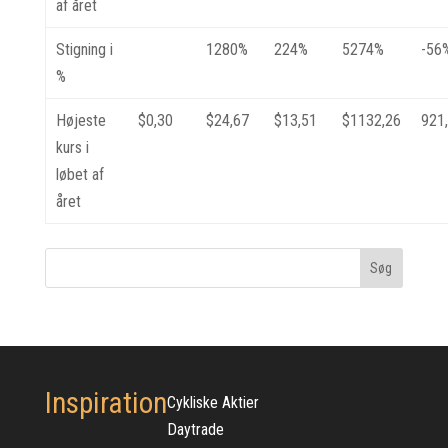
af året
Stigning i
1280%
224%
5274%
-56
%
Højeste
$0,30
$24,67
$13,51
$1132,26
921
kurs i
løbet af
året
Inspiration
Cykliske Aktier
Daytrade