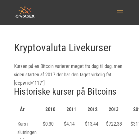
Kryptovaluta Livekurser
Kursen på en Bitcoin varierer meget fra dag til dag, men
siden starten af 2017 der har den taget virkelig fat.
[ccpw id=”117″]
Historiske kurser på Bitcoins
År
2010
2011
2012
2013
20
Kurs i
$0,30
$4,14
$13,44
$722,38
$31
slutningen