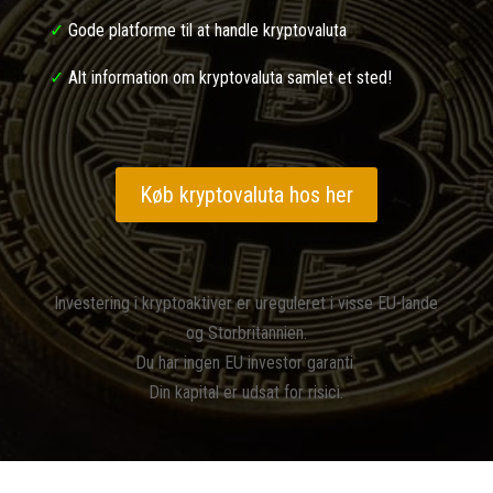
✓
Gode platforme til at handle kryptovaluta
✓
Alt information om kryptovaluta samlet et sted!
Køb kryptovaluta hos her
Investering i kryptoaktiver er ureguleret i visse EU-lande
og Storbritannien.
Du har ingen EU investor garanti.
Din kapital er udsat for risici.